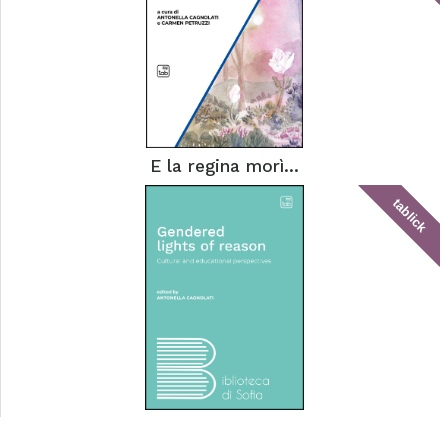
E la regina morì...
tablick
Gendered lights of reason