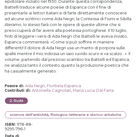
epistolare iniziato nel 1930. Durante questa corrispondenza,
Battelli traduce alcune poesie di Espanca con il fine di
presentarle ai lettori italiani e di farle direttamente conoscere
ad alcune scrittrici come Ada Negri, la Contessa di Fiumi e Sibilla
Aleramo; lo stesso farà con le opere di queste ultime che si
preoccuperà di far avere alla poetessa portoghese. Il 10 luglio,
finiti di leggere i versi di Ada Negri che Battelli le aveva inviato,
Espanca commenterà: «Come si può soffrire in maniere
differenti! Il dolore di Ada Negri usa un manto di porpora sulle
spalle mentre il mio indossa un saio ruvido scuro e va scalzo...». Il
volume, partendo dal prezioso scambio tra Battelli ed Espanca,
ne analizza tanto il contesto quanto la produzione poetica che
ha casualmente generato.
Ada Negri
,
Florbela Espanca
Poesie di
:
Antonella Cagnolati
,
Maria Lucia Dal Farra
Contributi di
:
2
.
Rudá
scienze dell’antichità, filologico-letterarie e storico-artistiche
978-88-
ISBN:
9295-796-1
Data di