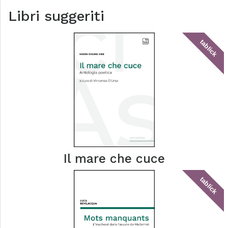
Libri suggeriti
tablick
Il mare che cuce
tablick