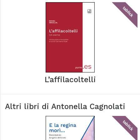
tablick
L’affilacoltelli
Altri libri di
Antonella Cagnolati
tablick