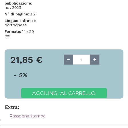
pubblicazione:
nov 2023
312
N° di pagine:
italiano e
Lingua:
portoghese
14 x 20
Formato:
cm
21,85
€
-
5
%
AGGIUNGI AL CARRELLO
Extra:
Rassegna stampa