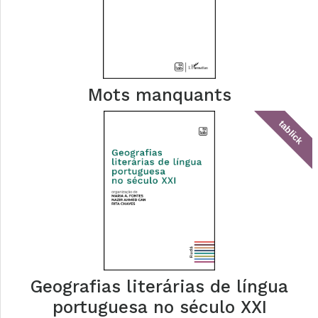
Mots manquants
tablick
Geografias literárias de língua
portuguesa no século XXI