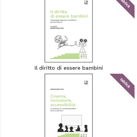
tablick
Il diritto di essere bambini
tablick