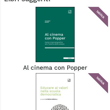
tablick
Al cinema con Popper
tablick