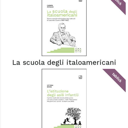
tablick
La scuola degli italoamericani
tablick