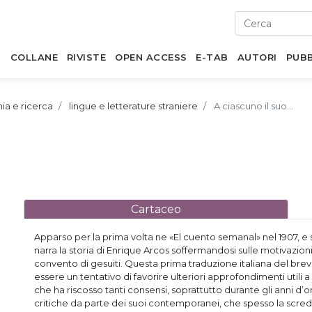
I
COLLANE
RIVISTE
OPEN ACCESS
E-TAB
AUTORI
PUBB
mia e ricerca
lingue e letterature straniere
A ciascuno il suo...
Cartaceo
Apparso per la prima volta ne «El cuento semanal» nel 1907, 
narra la storia di Enrique Arcos soffermandosi sulle motivazioni
convento di gesuiti. Questa prima traduzione italiana del br
essere un tentativo di favorire ulteriori approfondimenti utili a d
che ha riscosso tanti consensi, soprattutto durante gli anni d’oro
critiche da parte dei suoi contemporanei, che spesso la scre