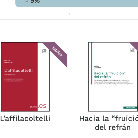
-
5
%
tablick
L’affilacoltelli
Hacia la “fruici
del refrán