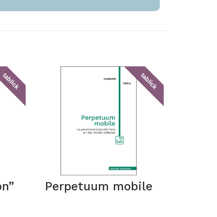
tablick
tablick
ón”
Perpetuum mobile