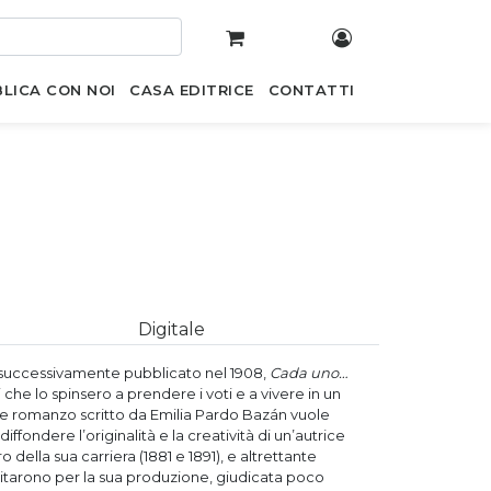
LICA CON NOI
CASA EDITRICE
CONTATTI
Digitale
e successivamente pubblicato nel 1908,
Cada uno…
 che lo spinsero a prendere i voti e a vivere in un
eve romanzo scritto da Emilia Pardo Bazán vuole
iffondere l’originalità e la creatività di un’autrice
 della sua carriera (1881 e 1891), e altrettante
ditarono per la sua produzione, giudicata poco