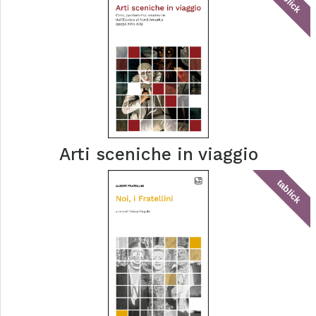
tablick
Arti sceniche in viaggio
tablick