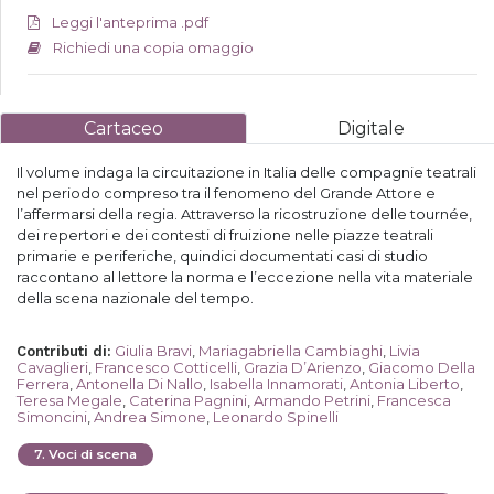
Leggi l'anteprima .pdf
Richiedi una copia omaggio
Cartaceo
Digitale
Il volume indaga la circuitazione in Italia delle compagnie teatrali
nel periodo compreso tra il fenomeno del Grande Attore e
l’affermarsi della regia. Attraverso la ricostruzione delle tournée,
dei repertori e dei contesti di fruizione nelle piazze teatrali
primarie e periferiche, quindici documentati casi di studio
raccontano al lettore la norma e l’eccezione nella vita materiale
della scena nazionale del tempo.
Giulia Bravi
,
Mariagabriella Cambiaghi
,
Livia
Contributi di
:
Cavaglieri
,
Francesco Cotticelli
,
Grazia D’Arienzo
,
Giacomo Della
Ferrera
,
Antonella Di Nallo
,
Isabella Innamorati
,
Antonia Liberto
,
Teresa Megale
,
Caterina Pagnini
,
Armando Petrini
,
Francesca
Simoncini
,
Andrea Simone
,
Leonardo Spinelli
7
.
Voci di scena