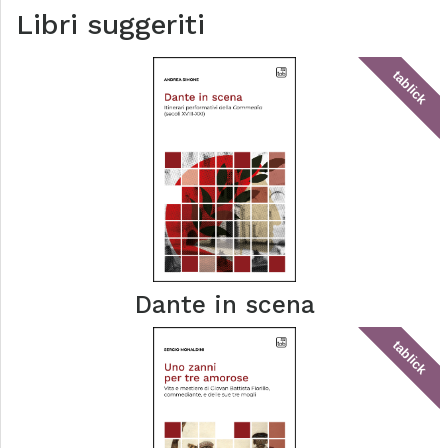
Libri suggeriti
tablick
Dante in scena
tablick