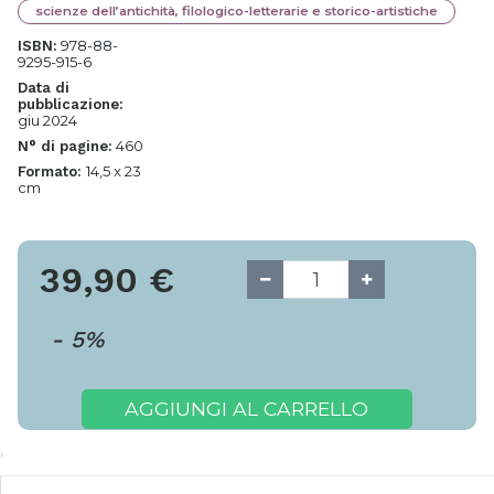
scienze dell’antichità, filologico-letterarie e storico-artistiche
978-88-
ISBN:
9295-915-6
Data di
pubblicazione:
giu 2024
460
N° di pagine:
14,5 x 23
Formato:
cm
39,90
€
-
5
%
AGGIUNGI AL CARRELLO