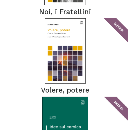
Noi, i Fratellini
tablick
Volere, potere
tablick