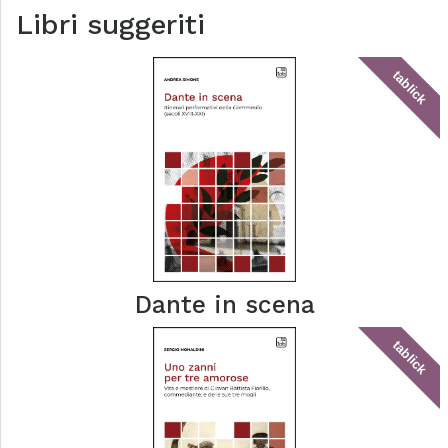
Libri suggeriti
tablick
Dante in scena
tablick