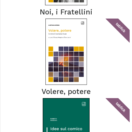
Noi, i Fratellini
tablick
Volere, potere
tablick