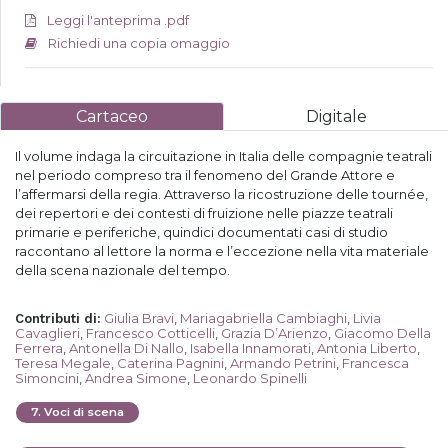
Leggi l'anteprima .pdf
Richiedi una copia omaggio
Cartaceo
Digitale
Il volume indaga la circuitazione in Italia delle compagnie teatrali
nel periodo compreso tra il fenomeno del Grande Attore e
l’affermarsi della regia. Attraverso la ricostruzione delle tournée,
dei repertori e dei contesti di fruizione nelle piazze teatrali
primarie e periferiche, quindici documentati casi di studio
raccontano al lettore la norma e l’eccezione nella vita materiale
della scena nazionale del tempo.
Giulia Bravi
,
Mariagabriella Cambiaghi
,
Livia
Contributi di
:
Cavaglieri
,
Francesco Cotticelli
,
Grazia D’Arienzo
,
Giacomo Della
Ferrera
,
Antonella Di Nallo
,
Isabella Innamorati
,
Antonia Liberto
,
Teresa Megale
,
Caterina Pagnini
,
Armando Petrini
,
Francesca
Simoncini
,
Andrea Simone
,
Leonardo Spinelli
7
.
Voci di scena