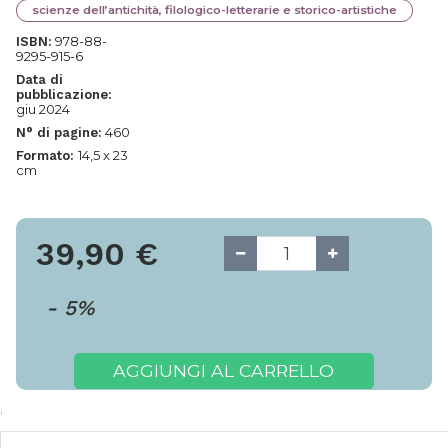
scienze dell’antichità, filologico-letterarie e storico-artistiche
978-88-
ISBN:
9295-915-6
Data di
pubblicazione:
giu 2024
460
N° di pagine:
14,5 x 23
Formato:
cm
39,90
€
-
5
%
AGGIUNGI AL CARRELLO