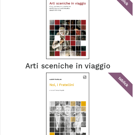
tablick
Arti sceniche in viaggio
tablick