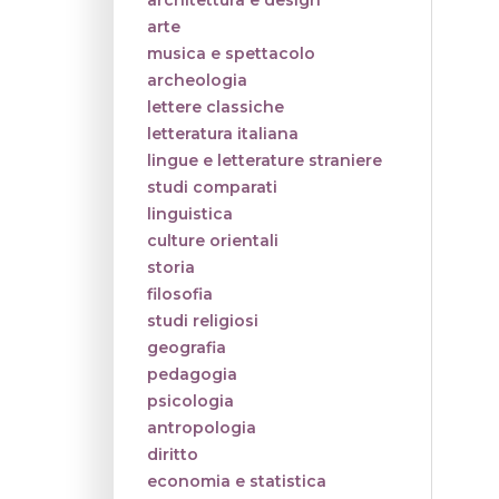
architettura e design
arte
musica e spettacolo
archeologia
lettere classiche
letteratura italiana
lingue e letterature straniere
studi comparati
linguistica
culture orientali
storia
filosofia
studi religiosi
geografia
pedagogia
psicologia
antropologia
diritto
economia e statistica