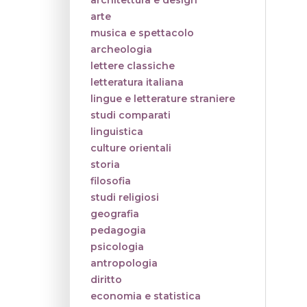
architettura e design
arte
musica e spettacolo
archeologia
lettere classiche
letteratura italiana
lingue e letterature straniere
studi comparati
linguistica
culture orientali
storia
filosofia
studi religiosi
geografia
pedagogia
psicologia
antropologia
diritto
economia e statistica