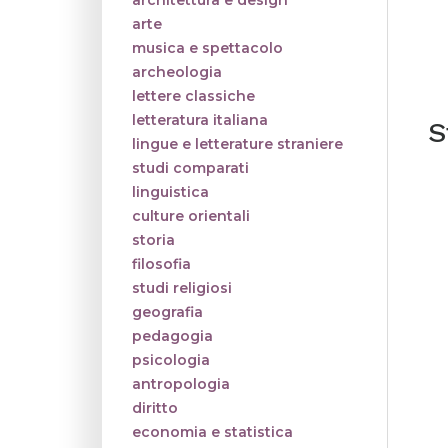
architettura e design
arte
musica e spettacolo
archeologia
lettere classiche
letteratura italiana
S
lingue e letterature straniere
studi comparati
linguistica
culture orientali
storia
filosofia
studi religiosi
geografia
pedagogia
psicologia
antropologia
diritto
economia e statistica