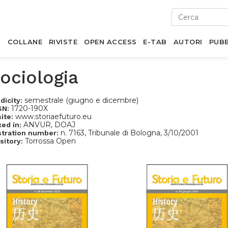
I
COLLANE
RIVISTE
OPEN ACCESS
E-TAB
AUTORI
PUBB
ociologia
semestrale (giugno e dicembre)
dicity:
1720-190X
SN:
www.storiaefuturo.eu
ite:
ANVUR, DOAJ
xed in:
n. 7163, Tribunale di Bologna, 3/10/2001
stration number:
Torrossa Open
sitory: