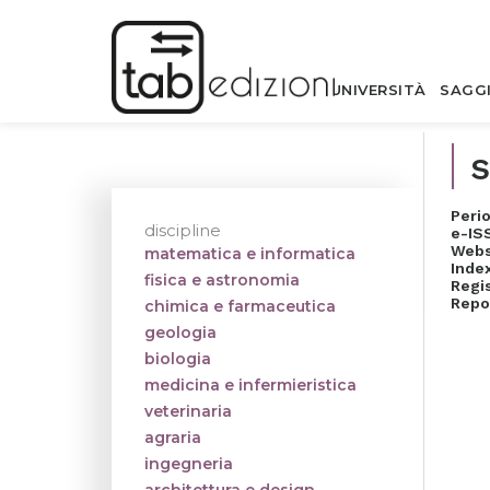
UNIVERSITÀ
SAGG
s
Perio
discipline
e-IS
Webs
matematica e informatica
Inde
fisica e astronomia
Regi
Repo
chimica e farmaceutica
geologia
biologia
medicina e infermieristica
veterinaria
agraria
ingegneria