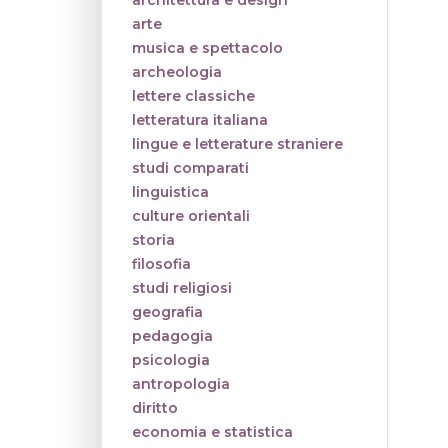
architettura e design
arte
musica e spettacolo
archeologia
lettere classiche
letteratura italiana
lingue e letterature straniere
studi comparati
linguistica
culture orientali
storia
filosofia
studi religiosi
geografia
pedagogia
psicologia
antropologia
diritto
economia e statistica