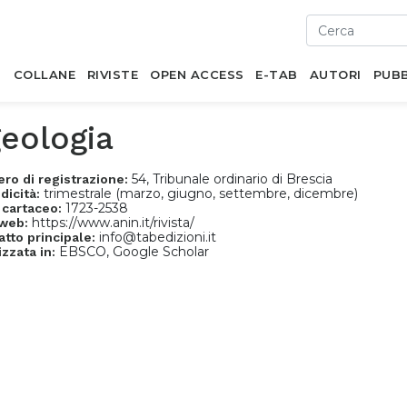
I
COLLANE
RIVISTE
OPEN ACCESS
E-TAB
AUTORI
PUBB
eologia
54, Tribunale ordinario di Brescia
ro di registrazione:
trimestrale (marzo, giugno, settembre, dicembre)
dicità:
1723-2538
 cartaceo:
https://www.anin.it/rivista/
 web:
info@tabedizioni.it
atto principale:
EBSCO, Google Scholar
izzata in: