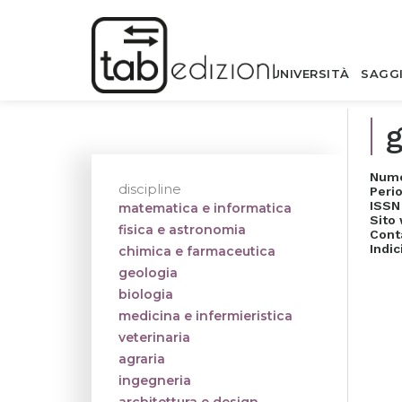
UNIVERSITÀ
SAGG
g
Nume
discipline
Perio
ISSN
matematica e informatica
Sito
fisica e astronomia
Cont
Indic
chimica e farmaceutica
geologia
biologia
medicina e infermieristica
veterinaria
agraria
ingegneria