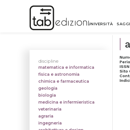
UNIVERSITÀ
SAGG
a
Nume
discipline
Perio
ISSN
matematica e informatica
Sito
fisica e astronomia
Cont
Indic
chimica e farmaceutica
geologia
biologia
medicina e infermieristica
veterinaria
agraria
ingegneria