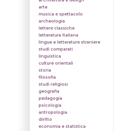
architettura e design
arte
musica e spettacolo
archeologia
lettere classiche
letteratura italiana
lingue e letterature straniere
studi comparati
linguistica
culture orientali
storia
filosofia
studi religiosi
geografia
pedagogia
psicologia
antropologia
diritto
economia e statistica