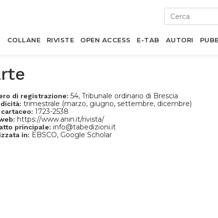
I
COLLANE
RIVISTE
OPEN ACCESS
E-TAB
AUTORI
PUBB
rte
54, Tribunale ordinario di Brescia
ro di registrazione:
trimestrale (marzo, giugno, settembre, dicembre)
dicità:
1723-2538
 cartaceo:
https://www.anin.it/rivista/
 web:
info@tabedizioni.it
atto principale:
EBSCO, Google Scholar
izzata in: