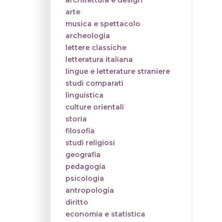
architettura e design
arte
musica e spettacolo
archeologia
lettere classiche
letteratura italiana
lingue e letterature straniere
studi comparati
linguistica
culture orientali
storia
filosofia
studi religiosi
geografia
pedagogia
psicologia
antropologia
diritto
economia e statistica