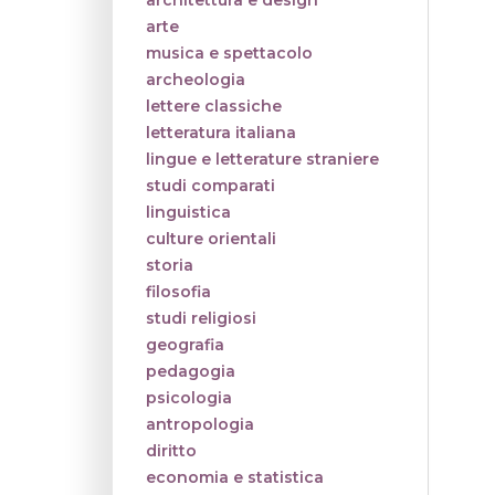
architettura e design
arte
musica e spettacolo
archeologia
lettere classiche
letteratura italiana
lingue e letterature straniere
studi comparati
linguistica
culture orientali
storia
filosofia
studi religiosi
geografia
pedagogia
psicologia
antropologia
diritto
economia e statistica