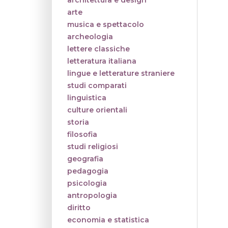
architettura e design
arte
musica e spettacolo
archeologia
lettere classiche
letteratura italiana
lingue e letterature straniere
studi comparati
linguistica
culture orientali
storia
filosofia
studi religiosi
geografia
pedagogia
psicologia
antropologia
diritto
economia e statistica