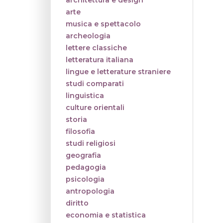
architettura e design
arte
musica e spettacolo
archeologia
lettere classiche
letteratura italiana
lingue e letterature straniere
studi comparati
linguistica
culture orientali
storia
filosofia
studi religiosi
geografia
pedagogia
psicologia
antropologia
diritto
economia e statistica