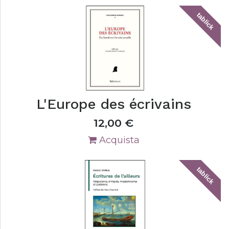
tablick
L'Europe des écrivains
12,00
€
Acquista
tablick