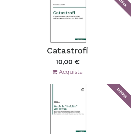
tablick
Catastrofi
10,00
€
Acquista
tablick