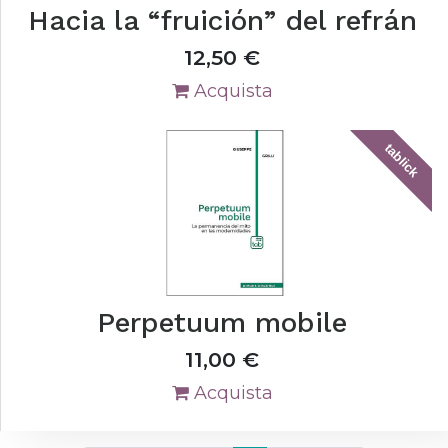
Hacia la “fruición” del refrán
12,50
€
Acquista
tablick
Perpetuum mobile
11,00
€
Acquista